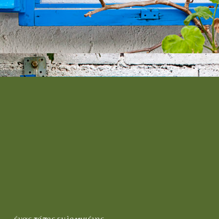
ένας τόπος ευλογημένος